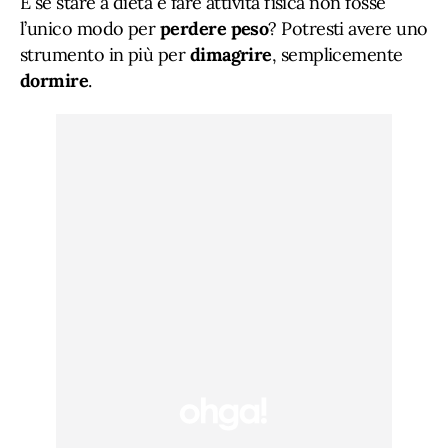
E se stare a dieta e fare attività fisica non fosse
l’unico modo per
perdere peso
? Potresti avere uno
strumento in più per
dimagrire
, semplicemente
dormire
.