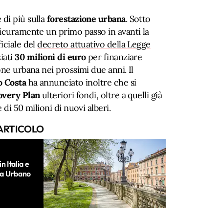
di più sulla
forestazione urbana
. Sotto
sicuramente un primo passo in avanti la
iciale del
decreto attuativo della Legge
iati
30 milioni di euro
per finanziare
one urbana nei prossimi due anni. Il
o Costa
ha annunciato inoltre che si
overy Plan
ulteriori fondi, oltre a quelli già
 di 50 milioni di nuovi alberi.
ARTICOLO
in Italia e
ema Urbano