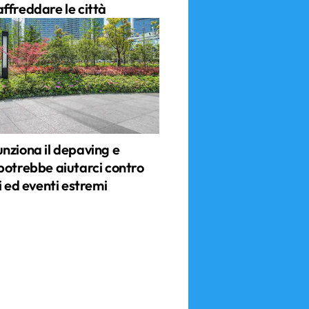
ffreddare le città
nziona il depaving e
potrebbe aiutarci contro
i ed eventi estremi