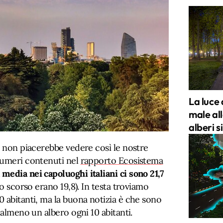
La luce 
male all
alberi 
i non piacerebbe vedere così le nostre
numeri contenuti nel
rapporto Ecosistema
 media nei capoluoghi italiani ci sono 21,7
o scorso erano 19,8). In testa troviamo
0 abitanti, ma la buona notizia è che sono
 almeno un albero ogni 10 abitanti.