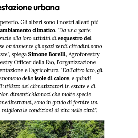
restazione urbana
terlo. Gli alberi sono i nostri alleati più
 cambiamento climatico
. "
Da una parte
azie alla loro attività di
sequestro del
 se ovviamente gli spazi verdi cittadini sono
este
", spiega
Simone Borelli
, Agroforestry
stry Officer della Fao, l'organizzazione
entazione e l'agricoltura. "
Dall'altro lato, gli
 fenomeno delle
isole di calore
, e quindi
utilizzo dei climatizzatori in estate e di
. Non dimentichiamoci che molte specie
 mediterranei, sono in grado di fornire un
 migliora le condizioni di vita nelle città
".