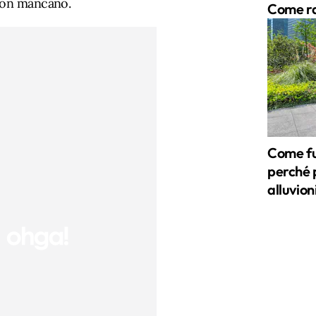
 non mancano.
Come ra
Come fu
perché 
alluvion