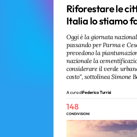
Riforestare le cit
Italia lo stiamo
Oggi è la giornata naziona
passando per Parma e Cese
prevedono la piantumazione
nazionale la cementificaz
considerare il verde urba
costo", sottolinea Simone Bo
A cura di
Federico Turrisi
148
CONDIVISIONI