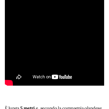
È lunga
5 metri
e, secondo la compagnia olandese,