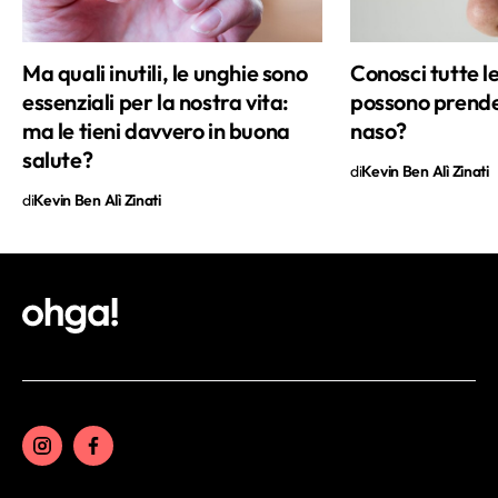
pigne di libri. È un lavoro difficile ma
divertente e soprattutto lungo. Perché si
Ma quali inutili, le unghie sono
Conosci tutte l
sa, in ognuno di noi c’è sempre una
essenziali per la nostra vita:
possono prender
nuova frontiera da scoprire.
ma le tieni davvero in buona
naso?
salute?
di
Kevin Ben Alì Zinati
di
Kevin Ben Alì Zinati