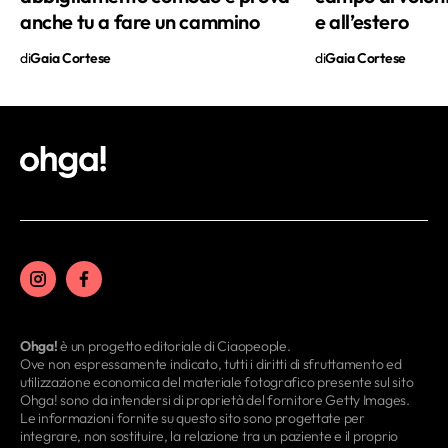
tra le seguenti opzioni: un'ora sul campo
anche tu a fare un cammino
e all’estero
da tennis, una camminata nel verde,
venti minuti di Reiki o una pila di riviste
di
Gaia Cortese
di
Gaia Cortese
di arredamento da sfogliare in solitudine.
Ohga!
è un progetto editoriale di Ciaopeople.
Ove non espressamente indicato, tutti i diritti di sfruttamento ed
utilizzazione economica del materiale fotografico presente sul sito
Ohga! sono da intendersi di proprietà del fornitore Getty Images.
Le informazioni fornite su questo sito sono progettate per
integrare, non sostituire, la relazione tra un paziente e il proprio