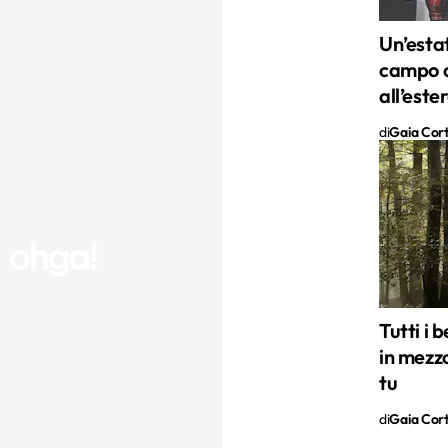
Un’esta
campo di
all’este
di
Gaia Cor
Tutti i 
in mezz
tu
di
Gaia Cor