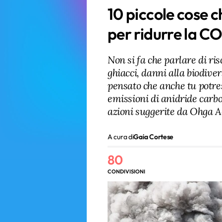
10 piccole cose ch
per ridurre la C
Non si fa che parlare di ri
ghiacci, danni alla biodive
pensato che anche tu potres
emissioni di anidride carbo
azioni suggerite da Ohga A
A cura di
Gaia Cortese
80
CONDIVISIONI