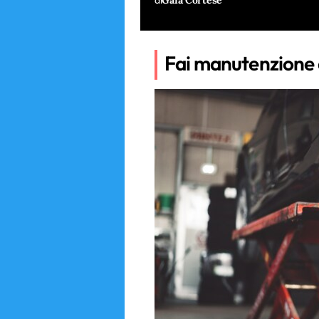
di
Gaia Cortese
Fai manutenzione 