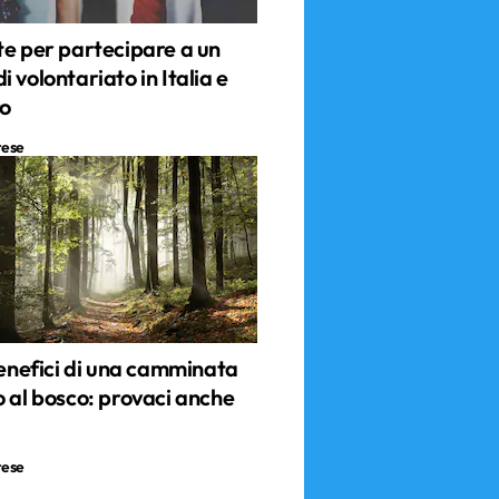
te per partecipare a un
 volontariato in Italia e
ro
tese
benefici di una camminata
o al bosco: provaci anche
tese