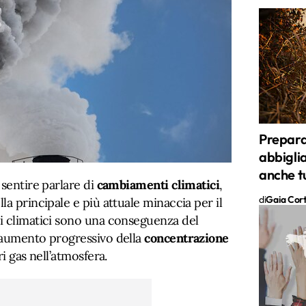
Prepara
abbigli
anche t
 sentire parlare di
cambiamenti climatici
,
di
Gaia Cor
la principale e più attuale minaccia per il
i climatici sono una conseguenza del
’aumento progressivo della
concentrazione
ri gas nell’atmosfera.