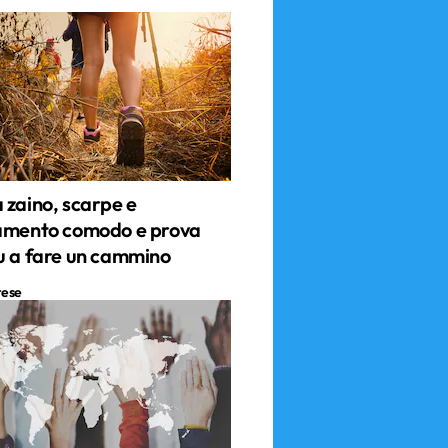
 zaino, scarpe e
amento comodo e prova
u a fare un cammino
tese