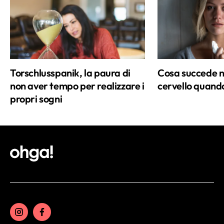
terrazzo di casa (ma mi definisco ancora
un pollice verde in erba). Giornalista e
mamma di due adorabili pesti, quando
non lavoro o quando il piccolo di casa fa
il suo sonnellino pomeridiano, cerco di
Torschlusspanik, la paura di
Cosa succede n
ritagliarmi del tempo libero scegliendo
non aver tempo per realizzare i
cervello quando
tra le seguenti opzioni: un'ora sul campo
propri sogni
da tennis, una camminata nel verde,
venti minuti di Reiki o una pila di riviste
di arredamento da sfogliare in solitudine.