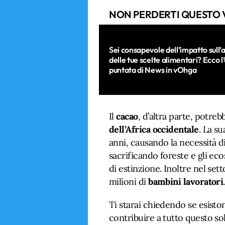
NON PERDERTI QUESTO 
Sei consapevole dell’impatto sull
delle tue scelte alimentari? Ecco l
puntata di News in vOhga
Il
cacao
, d’altra parte, potre
dell’Africa occidentale
. La s
anni, causando la necessità d
sacrificando foreste e gli ecos
di estinzione. Inoltre nel se
milioni di
bambini lavoratori
.
Ti starai chiedendo se esisto
contribuire a tutto questo so