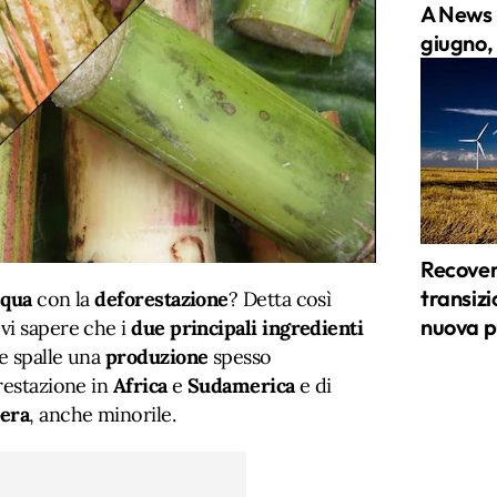
A News 
giugno, 
Recover
transizi
squa
con la
deforestazione
? Detta così
nuova p
vi sapere che i
due principali ingredienti
e spalle una
produzione
spesso
restazione in
Africa
e
Sudamerica
e di
era
, anche minorile.