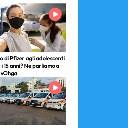
no di Pfizer agli adolescenti
 e i 15 anni? Ne parliamo a
n vOhga