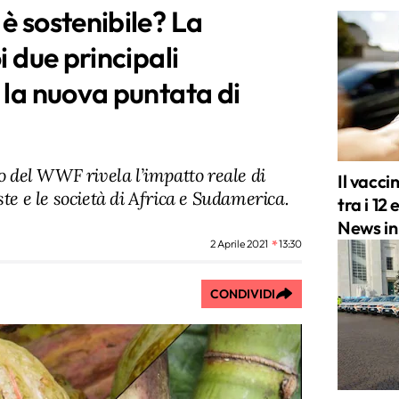
è sostenibile? La
i due principali
 la nuova puntata di
del WWF rivela l’impatto reale di
Il vacci
ste e le società di Africa e Sudamerica.
tra i 12
News i
2 Aprile 2021
13:30
CONDIVIDI