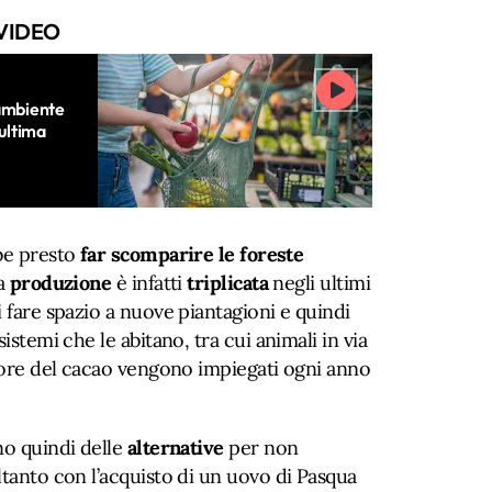
VIDEO
’ambiente
’ultima
bbe presto
far
scomparire le foreste
ua
produzione
è infatti
triplicata
negli ultimi
i fare spazio a nuove piantagioni e quindi
istemi che le abitano, tra cui animali in via
ttore del cacao vengono impiegati ogni anno
no quindi delle
alternative
per non
ltanto con l’acquisto di un uovo di Pasqua