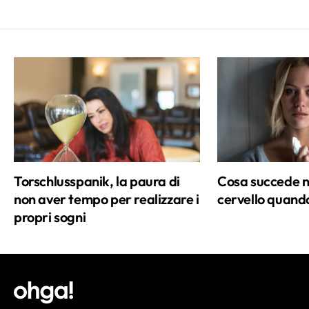
slancio di stupore che provo ogni volta
che un progetto di verde urbano rende
più bella la mia città, mi spinge a
coltivare ancora più piante e fiori sul
terrazzo di casa (ma mi definisco ancora
un pollice verde in erba). Giornalista e
mamma di due adorabili pesti, quando
non lavoro o quando il piccolo di casa fa
il suo sonnellino pomeridiano, cerco di
Torschlusspanik, la paura di
Cosa succede n
ritagliarmi del tempo libero scegliendo
non aver tempo per realizzare i
cervello quando
tra le seguenti opzioni: un'ora sul campo
propri sogni
da tennis, una camminata nel verde,
venti minuti di Reiki o una pila di riviste
di arredamento da sfogliare in solitudine.