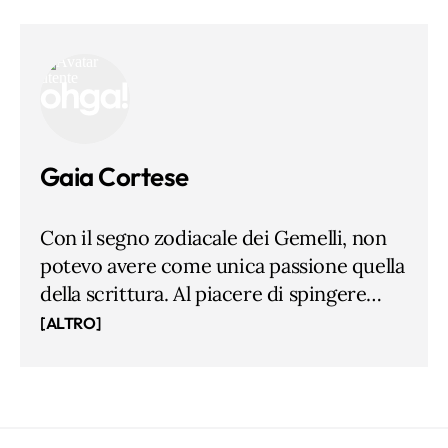
Gaia Cortese
Con il segno zodiacale dei Gemelli, non
potevo avere come unica passione quella
della scrittura. Al piacere di spingere
freneticamente tasti sul computer ho
[ALTRO]
così aggiunto nel tempo l'interesse per il
rispetto dell'ambiente e la salvaguardia
degli animali, la passione per l'eco-design
e tutto ciò che è bioarchitettura. Lo