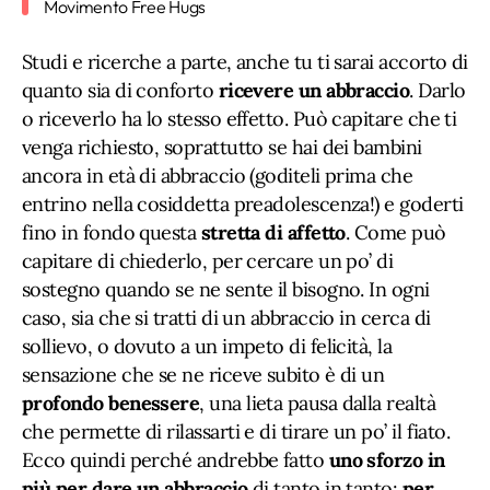
Movimento Free Hugs
Studi e ricerche a parte, anche tu ti sarai accorto di
quanto sia di conforto
ricevere un abbraccio
. Darlo
o riceverlo ha lo stesso effetto. Può capitare che ti
venga richiesto, soprattutto se hai dei bambini
ancora in età di abbraccio (goditeli prima che
entrino nella cosiddetta preadolescenza!) e goderti
fino in fondo questa
stretta di affetto
. Come può
capitare di chiederlo, per cercare un po’ di
sostegno quando se ne sente il bisogno. In ogni
caso, sia che si tratti di un abbraccio in cerca di
sollievo, o dovuto a un impeto di felicità, la
sensazione che se ne riceve subito è di un
profondo benessere
, una lieta pausa dalla realtà
che permette di rilassarti e di tirare un po’ il fiato.
Ecco quindi perché andrebbe fatto
uno sforzo in
più per dare un abbraccio
di tanto in tanto:
per