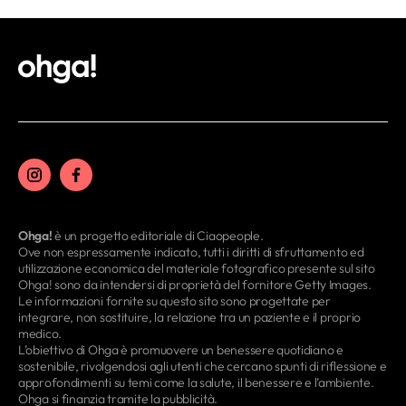
venti minuti di Reiki o una pila di riviste
di arredamento da sfogliare in solitudine.
Ohga!
è un progetto editoriale di Ciaopeople.
Ove non espressamente indicato, tutti i diritti di sfruttamento ed
utilizzazione economica del materiale fotografico presente sul sito
Ohga! sono da intendersi di proprietà del fornitore Getty Images.
Le informazioni fornite su questo sito sono progettate per
integrare, non sostituire, la relazione tra un paziente e il proprio
medico.
L’obiettivo di Ohga è promuovere un benessere quotidiano e
sostenibile, rivolgendosi agli utenti che cercano spunti di riflessione e
approfondimenti su temi come la salute, il benessere e l’ambiente.
Ohga si finanzia tramite la pubblicità.