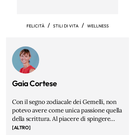
/
/
FELICITÀ
STILI DI VITA
WELLNESS
Gaia Cortese
Con il segno zodiacale dei Gemelli, non
potevo avere come unica passione quella
della scrittura. Al piacere di spingere
freneticamente tasti sul computer ho
[ALTRO]