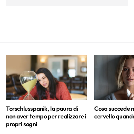
così aggiunto nel tempo l'interesse per il
rispetto dell'ambiente e la salvaguardia
degli animali, la passione per l'eco-design
e tutto ciò che è bioarchitettura. Lo
slancio di stupore che provo ogni volta
che un progetto di verde urbano rende
più bella la mia città, mi spinge a
coltivare ancora più piante e fiori sul
terrazzo di casa (ma mi definisco ancora
un pollice verde in erba). Giornalista e
mamma di due adorabili pesti, quando
non lavoro o quando il piccolo di casa fa
il suo sonnellino pomeridiano, cerco di
Torschlusspanik, la paura di
Cosa succede n
ritagliarmi del tempo libero scegliendo
non aver tempo per realizzare i
cervello quando
tra le seguenti opzioni: un'ora sul campo
propri sogni
da tennis, una camminata nel verde,