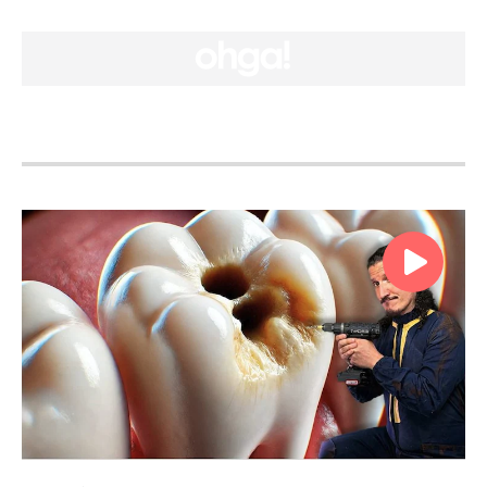
corpo umano si intrecciava con la lettura dei
miei fumetti preferiti. Questo entusiasmo mi
ha portato a laurearmi in Scienze Biologiche
Molecolari, curriculum fisiopatologico,
all’Università di Pisa nel 2013, e
successivamente in Scienze
dell’Alimentazione all’Università di Firenze nel
2017. Oggi la mia missione è ispirata dai
supereroi: educare e guidare le persone
verso un’alimentazione consapevole, che
promuova la salute personale e la sostenibilità
ambientale.