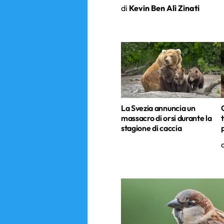
di
Kevin Ben Alì Zinati
La Svezia annuncia un
massacro di orsi durante la
stagione di caccia