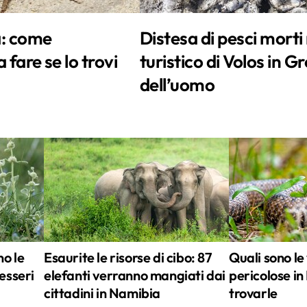
a: come
Distesa di pesci morti
 fare se lo trovi
turistico di Volos in Gr
dell’uomo
no le
Esaurite le risorse di cibo: 87
Quali sono le
esseri
elefanti verranno mangiati dai
pericolose in 
cittadini in Namibia
trovarle