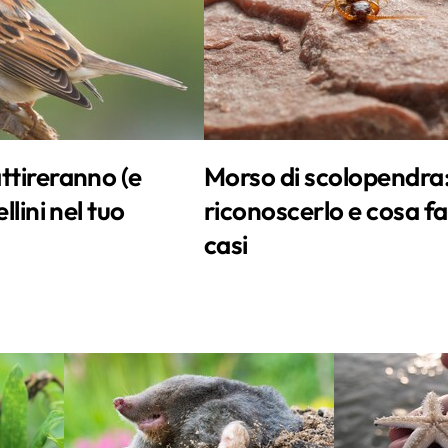
ttireranno (e
Morso di scolopendra
llini nel tuo
riconoscerlo e cosa fa
casi