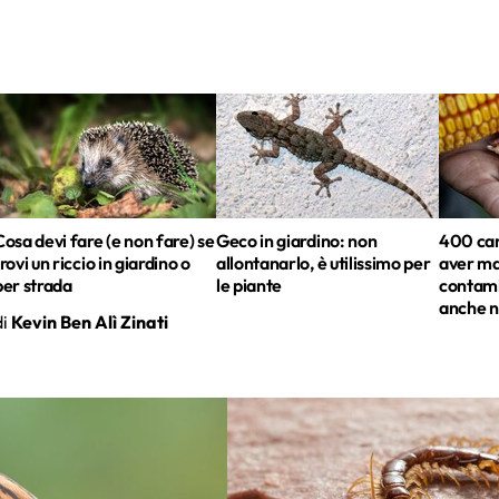
Cosa devi fare (e non fare) se
Geco in giardino: non
400 can
trovi un riccio in giardino o
allontanarlo, è utilissimo per
aver ma
per strada
le piante
contami
anche n
di
Kevin Ben Alì Zinati