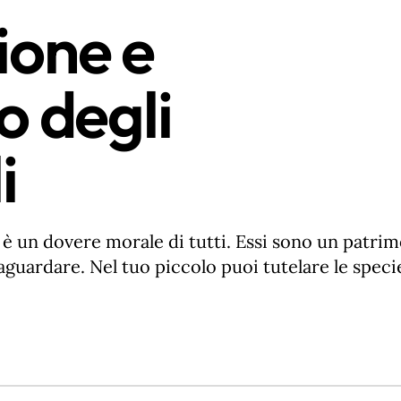
ione e
o degli
i
 è un dovere morale di tutti. Essi sono un patri
aguardare. Nel tuo piccolo puoi tutelare le speci
e gli animali vittime dell’uomo e cercare di non 
 benessere. Pochi lo sanno, ma anche piccoli ges
enze catastrofiche per specie animali molto dis
ica che ogni giorno getti nell’immondizia e che p
itat naturale e finendo per ucciderli.