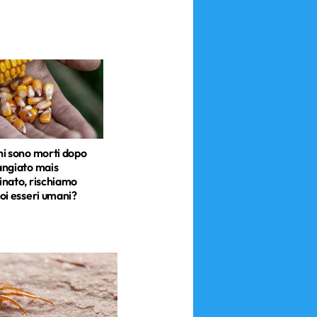
i sono morti dopo
ngiato mais
nato, rischiamo
oi esseri umani?