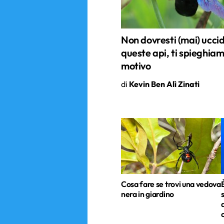
Non dovresti (mai) ucci
queste api, ti spieghiamo
motivo
di
Kevin Ben Alì Zinati
Cosa fare se trovi una vedova
nera in giardino