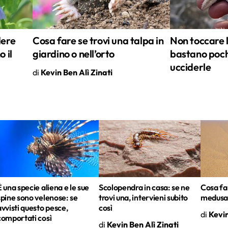
dere
Cosa fare se trovi una talpa in
Non toccare l
 il
giardino o nell’orto
bastano poch
ucciderle
di
Kevin Ben Alì Zinati
È una specie aliena e le sue
Scolopendra in casa: se ne
Cosa far
spine sono velenose: se
trovi una, intervieni subito
medusa 
avvisti questo pesce,
così
di
Kevin
comportati così
di
Kevin Ben Alì Zinati