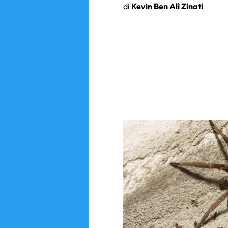
di
Kevin Ben Alì Zinati