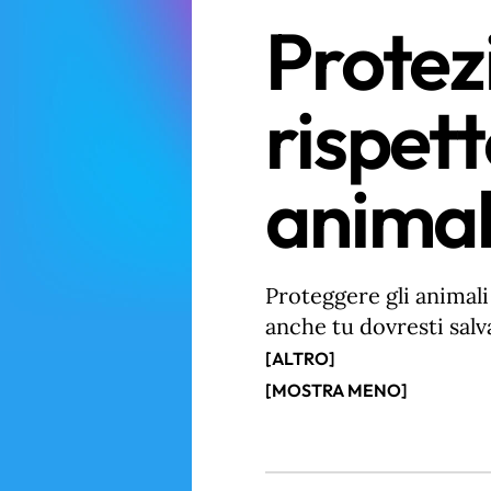
Protez
rispett
animal
Proteggere gli animali
anche tu dovresti salv
spenderti per difender
[ALTRO]
negativamente sul loro
[MOSTRA MENO]
possono avere consegu
per esempio alla plast
inquinando il loro hab