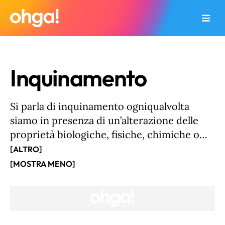
Inquinamento
Si parla di inquinamento ogniqualvolta
siamo in presenza di un’alterazione delle
proprietà biologiche, fisiche, chimiche o
radioattive dell’ambiente. Questa
[ALTRO]
alterazione, che può essere causata
[MOSTRA MENO]
dall’uomo in modo diretto o indiretto, può
rappresentare un potenziale rischio per la
sicurezza e la salute dell’uomo. Esistono
diversi tipi di inquinamento: inquinamento