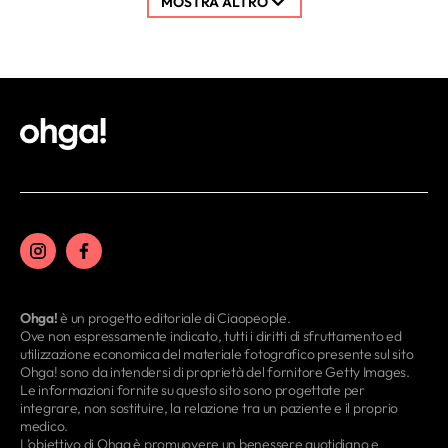
MOSTRA ALTRO
Ohga!
è un progetto editoriale di Ciaopeople.
Ove non espressamente indicato, tutti i diritti di sfruttamento ed
utilizzazione economica del materiale fotografico presente sul sito
Ohga! sono da intendersi di proprietà del fornitore Getty Images.
Le informazioni fornite su questo sito sono progettate per
integrare, non sostituire, la relazione tra un paziente e il proprio
medico.
L’obiettivo di Ohga è promuovere un benessere quotidiano e