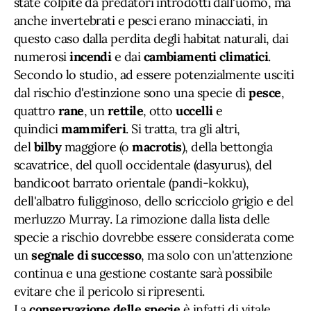
state colpite da predatori introdotti dall'uomo, ma
anche invertebrati e pesci erano minacciati, in
questo caso dalla perdita degli habitat naturali, dai
numerosi
incendi
e dai
cambiamenti
climatici
.
Secondo lo studio, ad essere potenzialmente usciti
dal rischio d'estinzione sono una specie di
pesce
,
quattro
rane
, un
rettile
, otto
uccelli
e
quindici
mammiferi
. Si tratta, tra gli altri,
del
bilby
maggiore (o
macrotis
), della bettongia
scavatrice, del quoll occidentale (dasyurus), del
bandicoot barrato orientale (pandi-kokku),
dell'albatro fuligginoso, dello scricciolo grigio e del
merluzzo Murray. La rimozione dalla lista delle
specie a rischio dovrebbe essere considerata come
un
segnale di successo
, ma solo con un'attenzione
continua e una gestione costante sarà possibile
evitare che il pericolo si ripresenti.
La
conservazione delle specie
è infatti di vitale