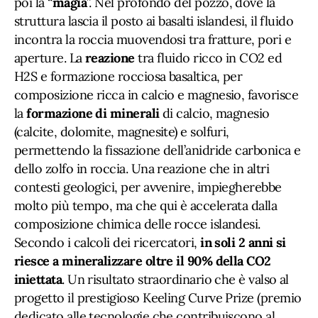
poi la “
magia
”. Nel profondo del pozzo, dove la
struttura lascia il posto ai basalti islandesi, il fluido
incontra la roccia muovendosi tra fratture, pori e
aperture. La
reazione
tra fluido ricco in CO2 ed
H2S e formazione rocciosa basaltica, per
composizione ricca in calcio e magnesio, favorisce
la
formazione di minerali
di calcio, magnesio
(calcite, dolomite, magnesite) e solfuri,
permettendo la fissazione dell’anidride carbonica e
dello zolfo in roccia. Una reazione che in altri
contesti geologici, per avvenire, impiegherebbe
molto più tempo, ma che qui è accelerata dalla
composizione chimica delle rocce islandesi.
Secondo i calcoli dei ricercatori,
in soli 2 anni si
riesce a mineralizzare oltre il 90% della CO2
iniettata
. Un risultato straordinario che è valso al
progetto il prestigioso Keeling Curve Prize (premio
dedicato alle tecnologie che contribuiscono al